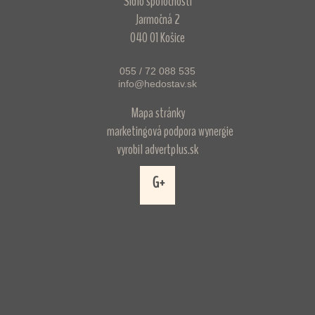
Sídlo spoločnosti
Jarmočná 2
040 01 Košice
055 / 72 088 535
info@hedostav.sk
Mapa stránky
marketingová podpora
wynergie
vyrobil
advertplus.sk
G+