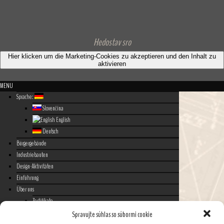
Hedostav sro
Hier klicken um die Marketing-Cookies zu akzeptieren und den Inhalt zu
aktivieren
MENU
Sprache:
Slovenčina
English
Deutsch
Bürgergebäude
Industriebauten
Design-Aktivitäten
Einführung
Über uns
Zertifikate
Maschinenausrüstung und technische Ausrüstung
Spravujte súhlas so súbormi cookie
Partner (Geschäftsfreunde)