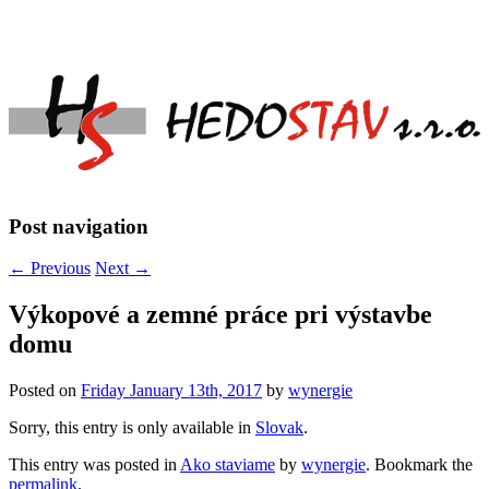
Post navigation
←
Previous
Next
→
Výkopové a zemné práce pri výstavbe
domu
Posted on
Friday January 13th, 2017
by
wynergie
Sorry, this entry is only available in
Slovak
.
This entry was posted in
Ako staviame
by
wynergie
. Bookmark the
permalink
.