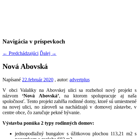
Navigácia v príspevkoch
←
Predchádzajúci
Ďalej
→
Nová Abovská
Napísané
22.február 2020
, autor:
advertplus
V obci Valaliky na Abovskej ulici sa rozbehol nový projekt s
názvom
‘Nová Abovská’
, na ktorom spolupracuje aj naša
spoločnosť. Tento projekt zahŕňa rodinné domy, ktoré sú umiestnené
na novej ulici, no zároveň sa nachádzajú v domovej zástavbe, v
centre obce, čo zaručuje pekné bývanie.
Výstavba ponúka 2 typy rodinných domov:
jednopodlažný bungalov s úžitkovou plochou 113,21 m2 s