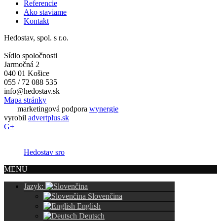
Referencie
Ako staviame
Kontakt
Hedostav, spol. s r.o.
Sídlo spoločnosti
Jarmočná 2
040 01 Košice
055 / 72 088 535
info@hedostav.sk
Mapa stránky
marketingová podpora
wynergie
vyrobil
advertplus.sk
G+
Hedostav sro
MENU
Jazyk:
Slovenčina
English
Deutsch