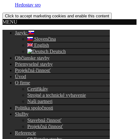
Hedostav sro
Click to accept marketing cookies and enable this content
MENU
Jazyk:
Slovenčina
English
Deutsch
Občianske stavby
Priemyselné stavby
Projekčná činnosť
Úvod
O firme
Certifikáty
Strojné a technické vybavenie
Naši partneri
Politika spoločnosti
Služby
Stavebná činnosť
Projekčná činnosť
Referencie