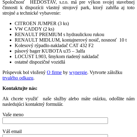
Spoločnosť HEDOSTAV, s.r.o. má pre výkon svojej stavebnej
činnosti k dispozícii vlastný strojový park, ktorý zahŕňa aj toto
strojné a technické vybavenie:
CITROEN JUMPER (3 ks)
VW CADDY (2 ks)
RENAULT PREMIUM s hydraulickou rukou
RENAULT MIDLUM, kontajnerový nosič, nosnosť 10 t
Kolesový rýpadlo-nakladač CAT 432 F2
pásový bager KUBOTA u35 – 3alfa
LOCUST L903, šmykom riadený nakladač
ostatné dispozičné vozidlá
Príspevok bol vložený
O firme
by
wynergie
. Vytvorte záložku
trvalého odkazu
.
Kontaktujte nás:
Ak chcete využiť naše služby alebo máte otázku, odošlite nám
nasledujúci kontaktný formulár.
Vaše meno
Váš email