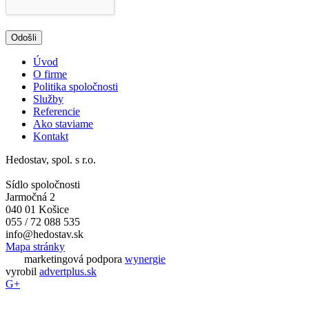
Úvod
O firme
Politika spoločnosti
Služby
Referencie
Ako staviame
Kontakt
Hedostav, spol. s r.o.
Sídlo spoločnosti
Jarmočná 2
040 01 Košice
055 / 72 088 535
info@hedostav.sk
Mapa stránky
marketingová podpora
wynergie
vyrobil
advertplus.sk
G+