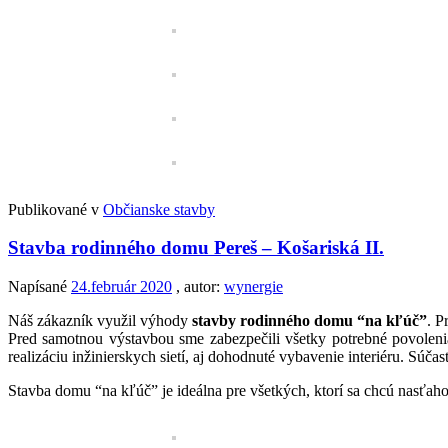
Publikované v
Občianske stavby
Stavba rodinného domu Pereš – Košariská II.
Napísané
24.február 2020
, autor:
wynergie
Náš zákazník využil výhody
stavby rodinného domu “na kľúč”
. P
Pred samotnou výstavbou sme zabezpečili všetky potrebné povolenia
realizáciu inžinierskych sietí, aj dohodnuté vybavenie interiéru. Súčas
Stavba domu “na kľúč” je ideálna pre všetkých, ktorí sa chcú nasťa