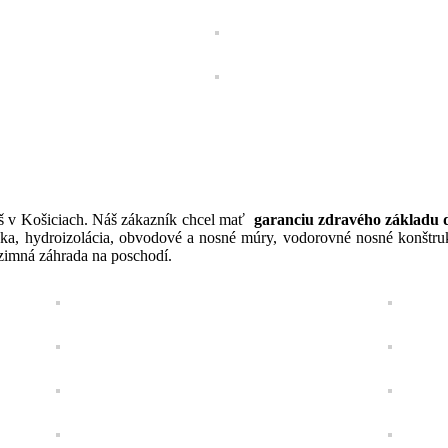
eš v Košiciach. Náš zákazník chcel mať
garanciu zdravého základu
ka, hydroizolácia, obvodové a nosné múry, vodorovné nosné konštrukci
 zimná záhrada na poschodí.