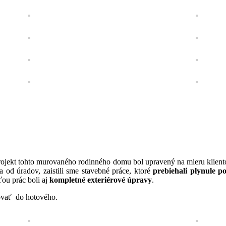
rojekt tohto murovaného rodinného domu bol upravený na mieru klient
 od úradov, zaistili sme stavebné práce, ktoré
prebiehali plynule 
ťou prác boli aj
kompletné exteriérové úpravy
.
hovať do hotového.