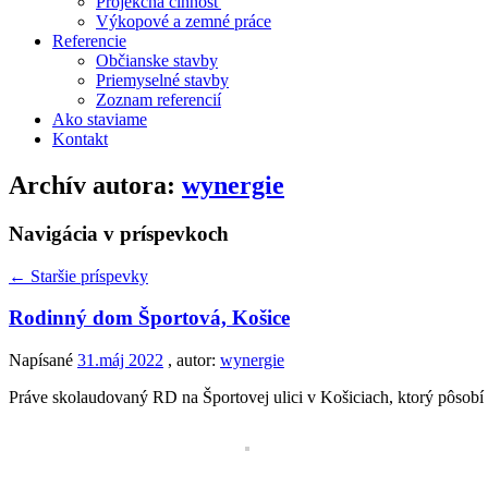
Projekčná činnosť
Výkopové a zemné práce
Referencie
Občianske stavby
Priemyselné stavby
Zoznam referencií
Ako staviame
Kontakt
Archív autora:
wynergie
Navigácia v príspevkoch
←
Staršie príspevky
Rodinný dom Športová, Košice
Napísané
31.máj 2022
, autor:
wynergie
Práve skolaudovaný RD na Športovej ulici v Košiciach, ktorý pôsob