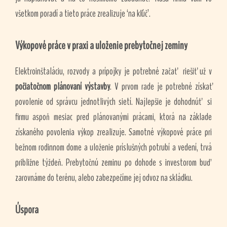
všetkom poradí a tieto práce zrealizuje ‘na kľúč’.
Výkopové práce v praxi a uloženie prebytočnej zeminy
Elektroinštaláciu, rozvody a prípojky je potrebné začať riešiť už v
počiatočnom plánovaní výstavby
. V prvom rade je potrebné získať
povolenie od správcu jednotlivých sietí. Najlepšie je dohodnúť si
firmu aspoň mesiac pred plánovanými prácami, ktorá na základe
získaného povolenia výkop zrealizuje. Samotné výkopové práce pri
bežnom rodinnom dome a uloženie príslušných potrubí a vedení, trvá
približne týždeň. Prebytočnú zeminu po dohode s investorom buď
zarovnáme do terénu, alebo zabezpečíme jej odvoz na skládku.
Úspora