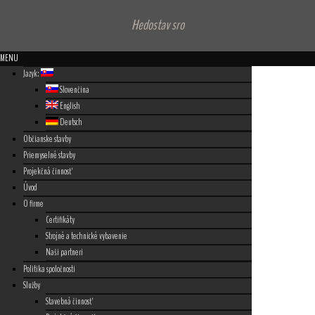
Hedostav sro
MENU
Jazyk:
Slovenčina
English
Deutsch
Občianske stavby
Priemyselné stavby
Projekčná činnosť
Úvod
O firme
Certifikáty
Strojné a technické vybavenie
Naši partneri
Politika spoločnosti
Služby
Stavebná činnosť