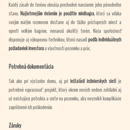
Každý zásah do terénu obnáša prechodné narušenie jeho pôvodného
stavu.
Najšetrnejším riešením je použitie minibagra
, ktorý sa vďaka
svojim malým rozmerom dostane aj do ťažko prístupných miest a
oproti veľkým bagrom, nenaruší okolitý terén. Naša spoločnosť
disponuje aj výkopovou technikou, ktorú nasadí
podľa individuálnych
požiadaviek investora
a vlastností pozemku a prác.
Potrebná dokumentácia
Tak ako pri výstavbe domu, aj pri
inštalácii inžinierskych sietí
je
potrebné vypracovať projekt, ktorý okrem nových vedení zohľadní aj
už existujúce potrubia a siete na pozemku, aby nevznikli komplikácie
zapríčinené ich poškodením.
Záruky