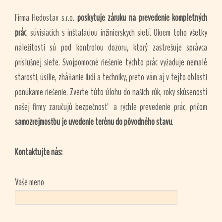
Firma Hedostav s.r.o.
poskytuje záruku na prevedenie kompletných
prác
, súvisiacich s inštaláciou inžinierskych sietí. Okrem toho všetky
náležitosti sú pod kontrolou dozoru, ktorý zastrešuje správca
príslušnej siete. Svojpomocné riešenie týchto prác vyžaduje nemalé
starosti, úsilie, zháňanie ľudí a techniky, preto vám aj v tejto oblasti
ponúkame riešenie. Zverte túto úlohu do našich rúk, roky skúseností
našej firmy zaručujú bezpečnosť a rýchle prevedenie prác, pričom
samozrejmosťou je uvedenie terénu do pôvodného stavu
.
Kontaktujte nás:
Vaše meno