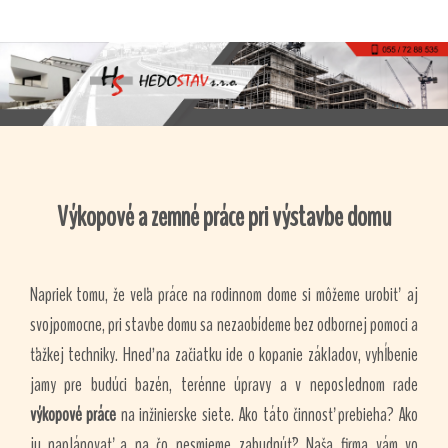
Výkopové a zemné práce pri výstavbe domu
Napriek tomu, že veľa práce na rodinnom dome si môžeme urobiť aj
svojpomocne, pri stavbe domu sa nezaobídeme bez odbornej pomoci a
ťažkej techniky. Hneď na začiatku ide o kopanie základov, vyhĺbenie
jamy pre budúci bazén, terénne úpravy a v neposlednom rade
výkopové práce
na inžinierske siete. Ako táto činnosť prebieha? Ako
ju naplánovať a na čo nesmieme zabudnúť? Naša firma vám vo