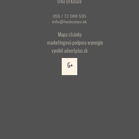
040 01 Košice
055 / 72 088 535
info@hedostav.sk
Mapa stránky
marketingová podpora
wynergie
vyrobil
advertplus.sk
G+