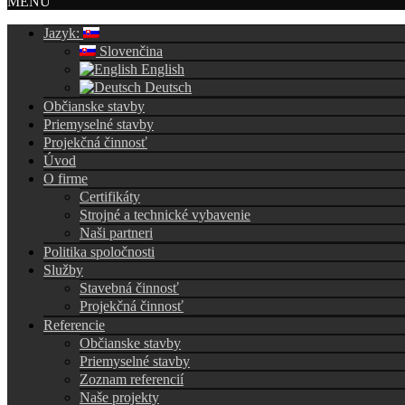
MENU
Jazyk:
Slovenčina
English
Deutsch
Občianske stavby
Priemyselné stavby
Projekčná činnosť
Úvod
O firme
Certifikáty
Strojné a technické vybavenie
Naši partneri
Politika spoločnosti
Služby
Stavebná činnosť
Projekčná činnosť
Referencie
Občianske stavby
Priemyselné stavby
Zoznam referencií
Naše projekty