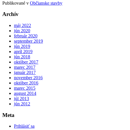
Publikované v
Občianske stavby
Archív
máj 2022
jún 2020
február 2020
september 2019
jún 2019
apríl 2019
jún 2018
október 2017
marec 2017
január 2017
november 2016
október 2016
marec 2015
august 2014
júl 2013
jún 2012
Meta
Prihlásiť sa