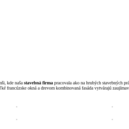
ši, kde naša
stavebná firma
pracovala ako na hrubých stavebných prác
Veľké francúzske okná a drevom kombinovaná fasáda vytvárajú zaujímav