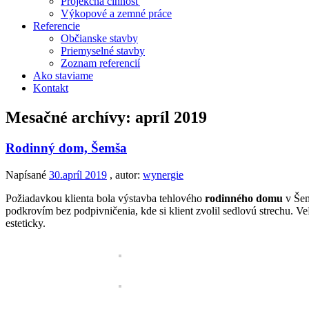
Projekčná činnosť
Výkopové a zemné práce
Referencie
Občianske stavby
Priemyselné stavby
Zoznam referencií
Ako staviame
Kontakt
Mesačné archívy:
apríl 2019
Rodinný dom, Šemša
Napísané
30.apríl 2019
, autor:
wynergie
Požiadavkou klienta bola výstavba tehlového
rodinného domu
v Šem
podkrovím bez podpivničenia, kde si klient zvolil sedlovú strechu. 
esteticky.