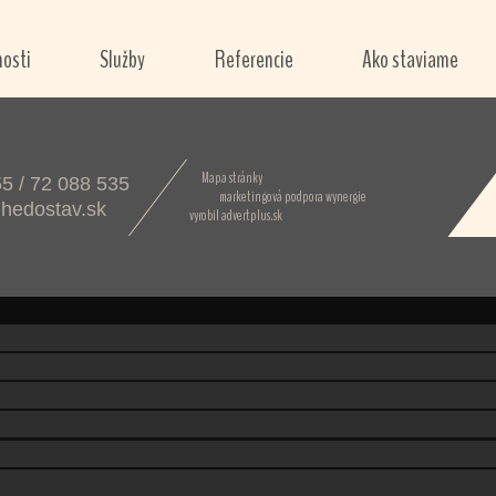
nosti
Služby
Referencie
Ako staviame
Mapa stránky
5 / 72 088 535
marketingová podpora
wynergie
hedostav.sk
vyrobil
advertplus.sk