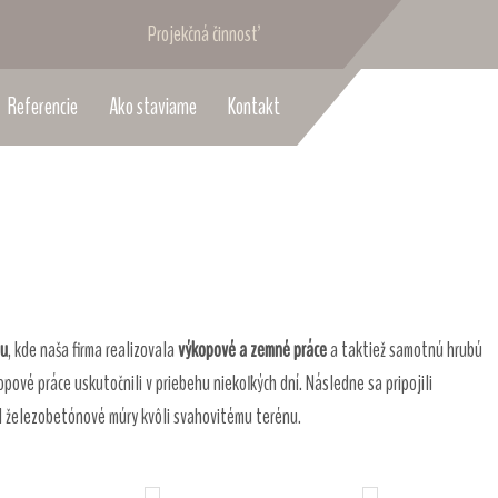
Projekčná činnosť
Referencie
Ako staviame
Kontakt
mu
, kde naša firma realizovala
výkopové a zemné práce
a taktiež samotnú hrubú
vé práce uskutočnili v priebehu niekoľkých dní. Následne sa pripojili
lil železobetónové múry kvôli svahovitému terénu.