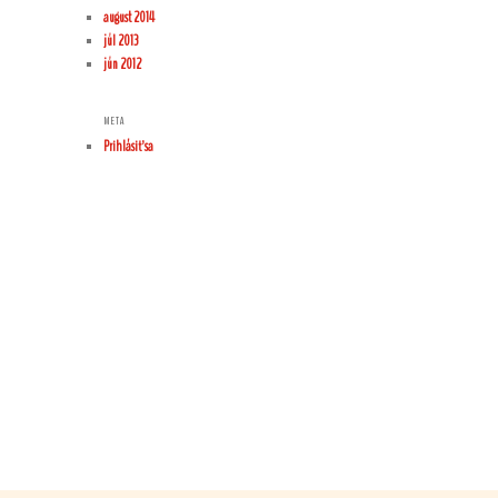
august 2014
júl 2013
jún 2012
META
Prihlásiť sa