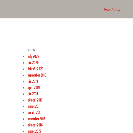
Hedostav sro
ARCHÍV
máj 2022
jún 2020
február 2020
september 2019
jún 2019
apríl 2019
jún 2018
október 2017
marec 2017
január 2017
november 2016
október 2016
marec 2015