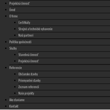
Projekčná činnosť
Úvod
O firme
Certifikáty
Strojné a technické vybavenie
Naši partneri
Politika spoločnosti
Služby
Stavebná činnosť
Projekčná činnosť
Referencie
Občianske stavby
Priemyselné stavby
Zoznam referencií
Naše projekty
Ako staviame
Kontakt