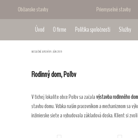
Občianske stavby
Priemyselné stavby
Úvod
O firme
Politika spoločnosti
Služby
MESAČNÉ ARCHÍVY:
JÚN 2019
Rodinný dom, Poľov
V tichej lokalite obce Poľov sa začala
výstavba rodinného do
stavbu domu. Vďaka naším pracovníkom a mechanizmom sa výkopo
inžinierske siete a vybudovala základová doska. Klient si zvo