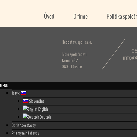
Úvod
O firme
Politika spoloč
Hedostav, spol. s r.o.
05
Sídlo spoločnosti
info@
Jarmočná 2
040 01 Košice
MENU
Jazyk:
Slovenčina
English
Deutsch
Občianske stavby
Priemyselné stavby